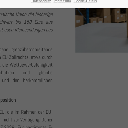
Datenschutz
Impressum
Cookie-Details
äische Union die bisherige
achwert bis 150 Euro aus
it auch Kleinsendungen aus
gene grenzüberschreitende
n EU-Zollrechts, etwa durch
s, die Wettbewerbsfähigkeit
hützen und gleiche
l und den herkömmlichen
position
r EU, die im Rahmen der EU-
h nicht zur Verfügung. Daher
07.2028: Für bestimmte E-