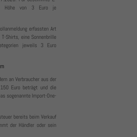
 in Höhe von 3 Euro je
Zollanmeldung erfassten Art
T-Shirts, eine Sonnenbrille
ategorien jeweils 3 Euro
rn
dern an Verbraucher aus der
150 Euro beträgt und die
das sogenannte Import-One-
teuer bereits beim Verkauf
mmt der Händler oder sein