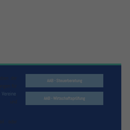
Social Media
eben der
AAB - Steuerberatung
ungen für
Folgen Sie uns gerne auf unseren Social
,
Vereine
,
Media Plattformen, um mehr über
AAB - Wirtschaftsprüfung
nder
und
unsere Leistungen zu erfahren.
ail oder