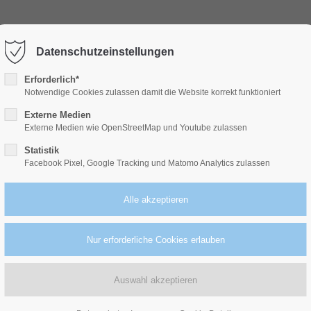
GEN
SERVICE
UNTERNEHMEN
STANDORTE
Datenschutzeinstellungen
ort
Get in touch
Erforderlich*
Notwendige Cookies zulassen damit die Website korrekt funktioniert
psum dolor sit amet:
Cybersteel Inc.
Externe Medien
376-293 City Road, Suite 60
Externe Medien wie OpenStreetMap und Youtube zulassen
San Francisco, CA 94102
Statistik
4h
Facebook Pixel, Google Tracking und Matomo Analytics zulassen
Have any questions?
/ 365days
+44 1234 567 890
Drop us a line
eigrenze:
Diese
info@yourdomain.com
ommerce-
r support for our customers
ri 8:00am - 5:00pm
(GMT +1)
 ab Juli 2026