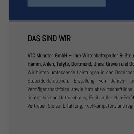
ZUM STANDORT
Z
DAS SIND WIR
ATC Münster GmbH – Ihre Wirtschaftsprüfer & Steuer
Hamm, Ahlen, Telgte, Dortmund, Unna, Greven und D
Wir bieten umfassende Leistungen in den Bereich
Steuerdeklarationen
, Erstellung von
Jahres- u
Vermögensnachfolge
sowie
betriebswirtschaftliche
richtet sich an
Unternehmen
,
Freiberufler
,
Non-Profi
Vertrauen Sie auf Erfahrung, Fachkompetenz und regi