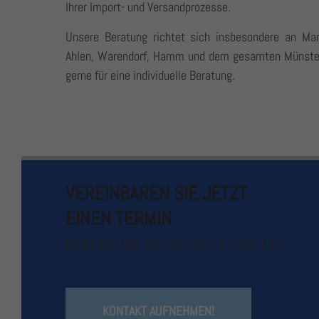
Ihrer Import- und Versandprozesse.
Unsere Beratung richtet sich insbesondere an Man
Ahlen, Warendorf, Hamm und dem gesamten Münsterl
gerne für eine individuelle Beratung.
ATC Münster GmbH
ATC O
VEREINBAREN SIE JETZT
Antwerpener Str. 8
Obere Br
EINEN TERMIN
48163 Münster
59302 O
IN MÜNSTER, OELDE UND STEINFURT
+49 2501 918 44 00
+49 
+49 2501 918 44 99
+49 
kontakt@atc-muenster.de
kont
KONTAKT AUFNEHMEN!