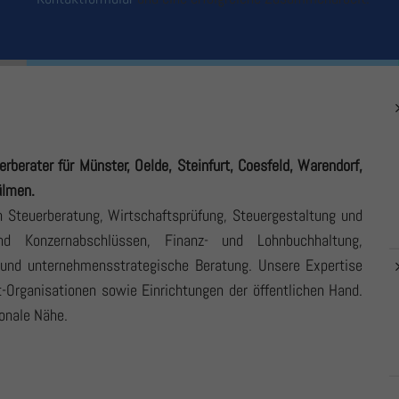
UM STANDORT
ZUM STANDORT
berater für Münster, Oelde, Steinfurt, Coesfeld, Warendorf,
ülmen.
en
Steuerberatung
,
Wirtschaftsprüfung
,
Steuergestaltung
und
nd Konzernabschlüssen
,
Finanz- und Lohnbuchhaltung
,
und
unternehmensstrategische
Beratung. Unsere Expertise
t-Organisationen
sowie Einrichtungen der öffentlichen Hand.
onale Nähe.