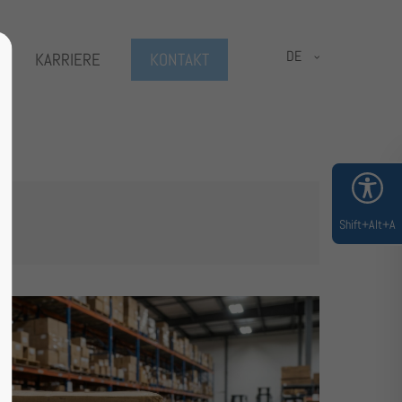
DE
KARRIERE
KONTAKT
About us
Lorem ipsum dolor sit amet,
0
consectetuer adipiscing elit.
Aenean commodo ligula eget dolor.
Aenean massa. Cum sociis natoque
Shift+Alt+A
penatibus et magnis dis parturient
montes, nascetur ridiculus mus.
Donec quam felis, ultricies nec.