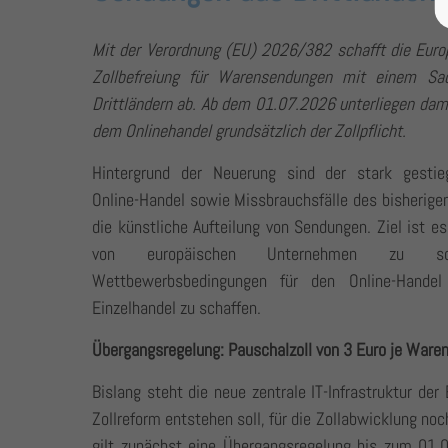
Mit der Verordnung (EU) 2026/382 schafft die Europ
Zollbefreiung für Warensendungen mit einem S
Drittländern ab. Ab dem 01.07.2026 unterliegen dam
dem Onlinehandel grundsätzlich der Zollpflicht.
Hintergrund der Neuerung sind der stark gestie
Online-Handel sowie Missbrauchsfälle des bisherige
die künstliche Aufteilung von Sendungen. Ziel ist e
von europäischen Unternehmen zu sc
Wettbewerbsbedingungen für den Online-Hande
Einzelhandel zu schaffen.
Übergangsregelung: Pauschalzoll von 3 Euro je Waren
Bislang steht die neue zentrale IT-Infrastruktur de
Zollreform entstehen soll, für die Zollabwicklung noc
gilt zunächst eine Übergangsregelung bis zum 01.