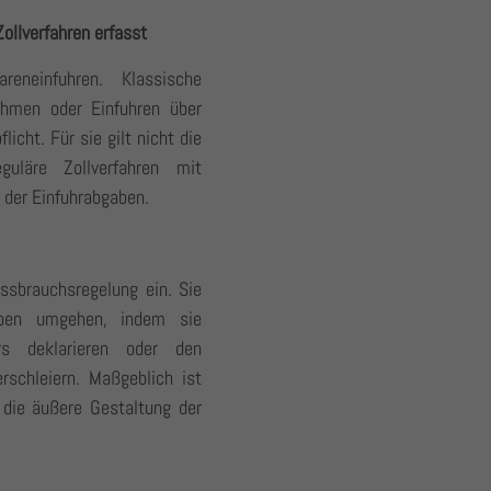
ollverfahren erfasst
eneinfuhren. Klassische
ehmen oder Einfuhren über
licht. Für sie gilt nicht die
guläre Zollverfahren mit
g der Einfuhrabgaben.
ssbrauchsregelung ein. Sie
aben umgehen, indem sie
rs deklarieren oder den
rschleiern. Maßgeblich ist
 die äußere Gestaltung der