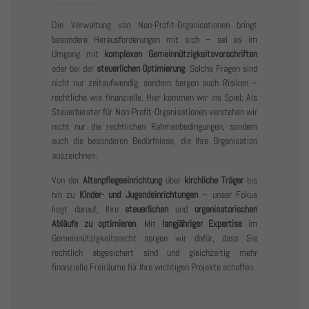
+44 1234 567 890
Die Verwaltung von Non-Profit-Organisationen bringt
Drop us a line
besondere Herausforderungen mit sich – sei es im
Umgang mit
komplexen Gemeinnützigkeitsvorschriften
info@yourdomain.com
oder bei der
steuerlichen Optimierung
. Solche Fragen sind
nicht nur zeitaufwendig, sondern bergen auch Risiken –
About us
rechtliche wie finanzielle. Hier kommen wir ins Spiel: Als
Steuerberater für Non-Profit-Organisationen verstehen wir
nicht nur die rechtlichen Rahmenbedingungen, sondern
Lorem ipsum dolor sit amet, consectetuer adipiscing elit.
auch die besonderen Bedürfnisse, die Ihre Organisation
auszeichnen.
Aenean commodo ligula eget dolor. Aenean massa. Cum
sociis natoque penatibus et magnis dis parturient
Von der
Altenpflegeeinrichtung
über
kirchliche Träger
bis
hin zu
Kinder- und Jugendeinrichtungen
– unser Fokus
montes, nascetur ridiculus mus. Donec quam felis,
liegt darauf, Ihre
steuerlichen
und
organisatorischen
ultricies nec.
Abläufe zu optimieren
. Mit
langjähriger Expertise
im
Gemeinnützigkeitsrecht sorgen wir dafür, dass Sie
rechtlich abgesichert sind und gleichzeitig mehr
finanzielle Freiräume für Ihre wichtigen Projekte schaffen.